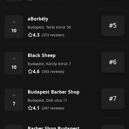
aBorbély
⌃
#5
Budapest, Teréz körút 50
10
4.3
(373 reviews)
Black Sheep
⌃
#6
Budapest, Károly körút 7
10
4.6
(343 reviews)
Budapest Barber Shop
⌃
#7
Budapest, Dob utca 11
7
4.1
(247 reviews)
Barber Shop Budapest