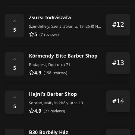
Zsuzsi fodrászata
⌃
#12
Szendehely, Szent István u. 19, 2640 Hungary
5
5
(7 reviews)
Körmendy Elite Barber Shop
⌃
#13
Budapest, Dob utca 71
5
4.9
(198 reviews)
Hajni's Barber Shop
⌃
#14
Sopron, Mátyás király utca 13
5
4.9
(77 reviews)
B30 Borbély Ház