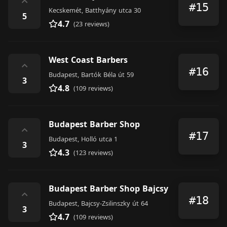
⌃
#15
Kecskemét, Batthyány utca 30
5
4.7
(23 reviews)
West Coast Barbers
⌃
#16
Budapest, Bartók Béla út 59
3
4.8
(109 reviews)
Budapest Barber Shop
⌃
#17
Budapest, Holló utca 1
3
4.3
(123 reviews)
Budapest Barber Shop Bajcsy
⌃
#18
Budapest, Bajcsy-Zsilinszky út 64
3
4.7
(109 reviews)