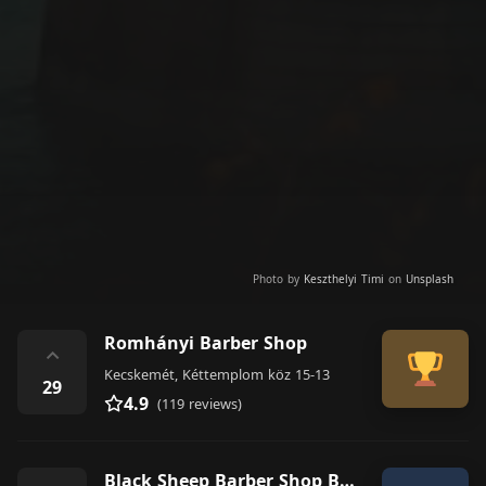
Photo by
Keszthelyi Timi
on
Unsplash
Romhányi Barber Shop
⌃
Kecskemét, Kéttemplom köz 15-13
29
4.9
(119 reviews)
Black Sheep Barber Shop Budapest