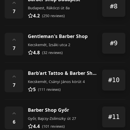
⌃
#8
Budapest, Rákóczi út 8a
7
4.2
(250 reviews)
Gentleman's Barber Shop
⌃
#9
Kecskemét, Izsáki utca 2
7
4.8
(32 reviews)
Barb'art Tattoo & Barber Shop
⌃
#10
Kecskemét, Csányi János körút 4
7
5
(111 reviews)
Barber Shop Győr
⌃
#11
Győr, Bajcsy-Zsilinszky út 27
6
4.4
(101 reviews)