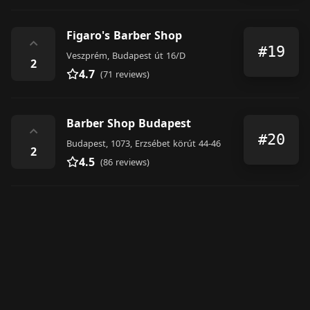
Figaro's Barber Shop
⌃
#19
Veszprém, Budapest út 16/D
2
4.7
(71 reviews)
Barber Shop Budapest
⌃
#20
Budapest, 1073, Erzsébet körút 44-46
2
4.5
(86 reviews)