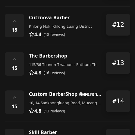
Cutznova Barber
⌃
#12
Khlong Hok, Khlong Luang District
18
4.4
(18 reviews)
The Barbershop
⌃
#13
115/36 Thanon Tiwanon - Pathum Thani, Talat Kwan, Mueang Nonthaburi District
15
4.8
(16 reviews)
Custom BarberShop ตัดผมชายเชียงราย
⌃
#14
10, 14 Sankhongluang Road, Mueang Chiang Rai District
15
4.8
(13 reviews)
Skill Barber