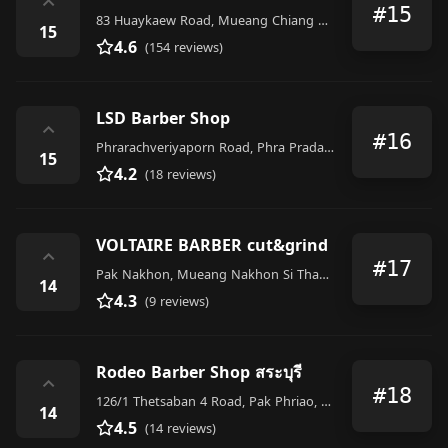
⌃
#15
83 Huaykaew Road, Mueang Chiang Mai District
15
4.6
(154 reviews)
LSD Barber Shop
⌃
#16
Phrarachveriyaporn Road, Phra Pradaeng District
15
4.2
(18 reviews)
VOLTAIRE BARBER cut&grind
⌃
#17
Pak Nakhon, Mueang Nakhon Si Thammarat District
14
4.3
(9 reviews)
Rodeo Barber Shop สระบุรี
⌃
#18
126/1 Thetsaban 4 Road, Pak Phriao, Mueang Saraburi District
14
4.5
(14 reviews)