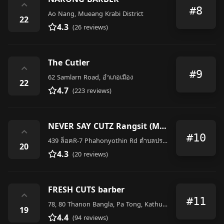
⌃
#8
Ao Nang, Mueang Krabi District
22
4.3
(26 reviews)
The Cutler
⌃
#9
62 Samlarn Road, อำเภอเมือง
22
4.7
(223 reviews)
NEVER SAY CUTZ Rangsit (Major Cineplex)
⌃
#10
439 ล็อคR-7 Phahonyothin Rd ตำบลประชาธิปัตย์ ธัญบุรี Pathum Thani TH 12130, 7 Phahonyothin Rd, Sai Mai, กรุงเทพมหานคร 10220, Thailand
20
4.3
(20 reviews)
FRESH CUTS barber
⌃
#11
78, 80 Thanon Bangla, Pa Tong, Kathu District
19
4.4
(94 reviews)