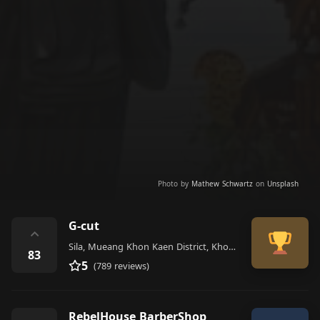
Photo by
Mathew Schwartz
on
Unsplash
G-cut
⌃
Sila, Mueang Khon Kaen District, Khon Kaen 40000, Thailand
83
5
(789 reviews)
RebelHouse BarberShop