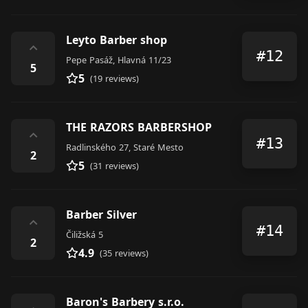
Leyto Barber shop
⌃
#12
Pepe Pasáž, Hlavná 11/23
5
5
(19 reviews)
THE RAZORS BARBERSHOP
⌃
#13
Radlinského 27, Staré Mesto
2
5
(31 reviews)
Barber Silver
⌃
#14
Čiližská 5
2
4.9
(35 reviews)
Baron's Barbery s.r.o.