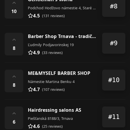
⌃
#8
Podchod Hodžovo námestie 4, Staré Mesto
10
4.5
(131 reviews)
Barber Shop Trnava - tradičné pánske holičstvo
⌃
#9
Ľudmily Podjavorinskej 19
8
4.9
(33 reviews)
ME&MYSELF BARBER SHOP
⌃
#10
Námestie Martina Benku 4
8
4.7
(107 reviews)
Hairdressing salons AS
⌃
#11
Piešťanská 8188/3, Trnava
6
4.6
(25 reviews)