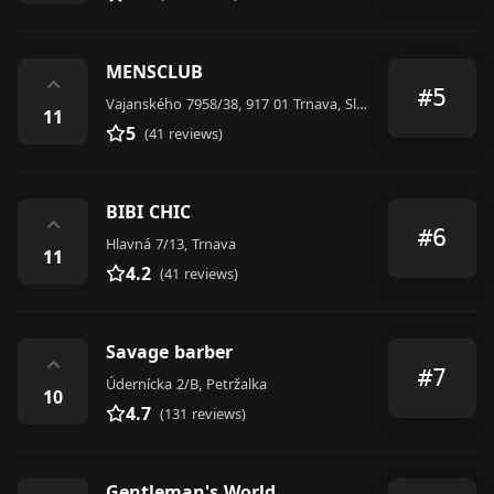
MENSCLUB
⌃
#5
Vajanského 7958/38, 917 01 Trnava, Slovakia
11
5
(41 reviews)
BIBI CHIC
⌃
#6
Hlavná 7/13, Trnava
11
4.2
(41 reviews)
Savage barber
⌃
#7
Údernícka 2/B, Petržalka
10
4.7
(131 reviews)
Gentleman's World