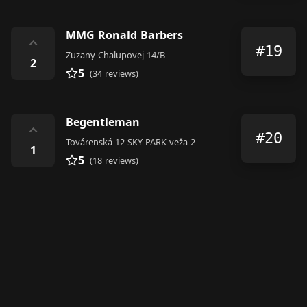
MMG Ronald Barbers
⌃
#19
Zuzany Chalupovej 14/B
2
5
(34 reviews)
Begentleman
⌃
#20
Továrenská 12 SKY PARK veža 2
1
5
(18 reviews)