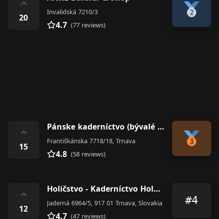
⌃
Invalidská 7210/3
20
4.7
(77 reviews)
Pánske kaderníctvo (bývalé ROH)
⌃
Františkánska 7718/18, Trnava
15
4.8
(58 reviews)
Holičstvo - Kaderníctvo Holková
⌃
#4
Jaderná 6964/5, 917 01 Trnava, Slovakia
12
4.7
(47 reviews)