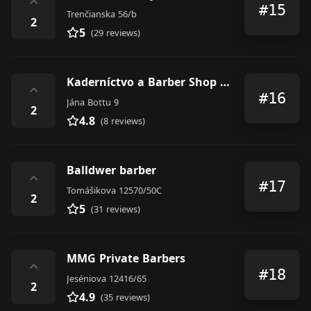
⌃
#15
Trenčianska 56/b
2
5
(29 reviews)
Kaderníctvo a Barber Shop BEATT
⌃
#16
Jána Bottu 9
2
4.8
(8 reviews)
Balldwer barber
⌃
#17
Tomášikova 12570/50C
2
5
(31 reviews)
MMG Private Barbers
⌃
#18
Jeséniova 12416/65
2
4.9
(35 reviews)