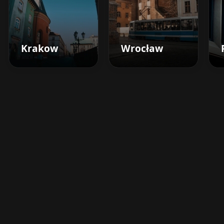
Krakow
Wrocław
Boost your barbershop's
success today
Sign up for Barberhead's booking system
now and take the hassle out of managing