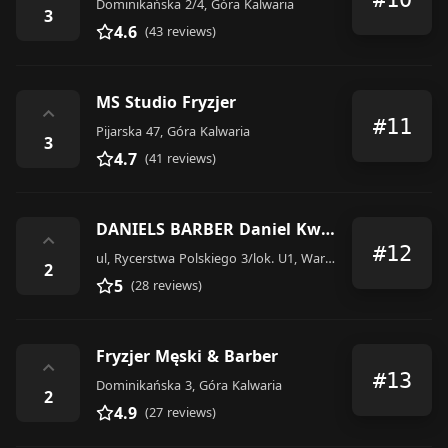
Dominikańska 2/4, Góra Kalwaria
3
4.6
(43 reviews)
MS Studio Fryzjer
⌃
#11
Pijarska 47, Góra Kalwaria
3
4.7
(41 reviews)
DANIELS BARBER Daniel Kwiatkowski
⌃
#12
ul, Rycerstwa Polskiego 3/lok. U1, Warszawa
2
5
(28 reviews)
Fryzjer Męski & Barber
⌃
#13
Dominikańska 3, Góra Kalwaria
2
4.9
(27 reviews)