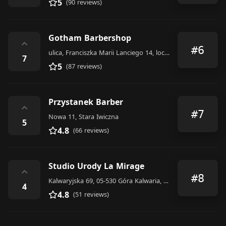
5
(90 reviews)
Gotham Barbershop
⌃
#6
ulica, Franciszka Marii Lanciego 14, loc157
7
5
(87 reviews)
Przystanek Barber
⌃
#7
Nowa 11, Stara Iwiczna
5
4.8
(66 reviews)
Studio Urody La Mirage
⌃
#8
Kalwaryjska 69, 05-530 Góra Kalwaria, Poland
4
4.8
(51 reviews)