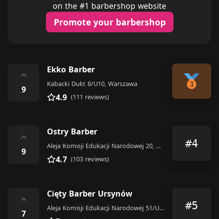
on the #1 barbershop website
Promote your barbershop
Ekko Barber
⌃
Kabacki Dukt 8/U10, Warszawa
9
4.9
(111 reviews)
Ostry Barber
⌃
#4
Aleja Komisji Edukacji Narodowej 20, Warszawa
9
4.7
(103 reviews)
Cięty Barber Ursynów
⌃
#5
Aleja Komisji Edukacji Narodowej 51/U10, Warszawa
7