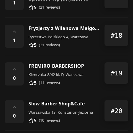
1
5
(21 reviews)
Fryzjerzy z Wilanowa Małgorzata Iwańczyk, Fryzjer Wilanów
⌃
#18
Rycerstwa Polskiego 4, Warszawa
1
5
(21 reviews)
FREMIRO BARBERSHOP
⌃
#19
Klimczaka 8/42 kl. D, Warszawa
0
5
(11 reviews)
Slow Barber Shop&Cafe
⌃
#20
Warszawska 13, Konstancin-Jeziorna
0
5
(10 reviews)