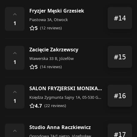
Fryzjer Męski Grzesiek
⌃
#14
Piastowa 3A, Otwock
1
5
(12 reviews)
Zacięcie Zakrzewscy
⌃
#15
Wawerska 33 B, Józefów
1
5
(14 reviews)
SALON FRYZJERSKI MONIKA DĄBROWSKA
⌃
#16
Księdza Zygmunta Sajny 1A, 05-530 Góra Kalwaria, Poland
1
4.7
(22 reviews)
Studio Anna Raczkiewicz
⌃
#17
Ogrodowa 7A/I piętro, Józefosław