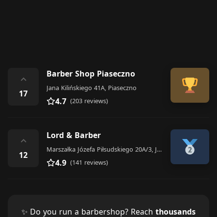
Barber Shop Piaseczno
⌃
Jana Kilińskiego 41A, Piaseczno
17
4.7
(203 reviews)
Lord & Barber
⌃
Marszałka Józefa Piłsudskiego 20A/3, Józefów
12
4.9
(141 reviews)
✨ Do you run a barbershop? Reach
thousands